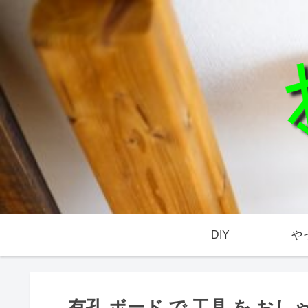
DIY
や
有孔 ボード で 工具 を おし