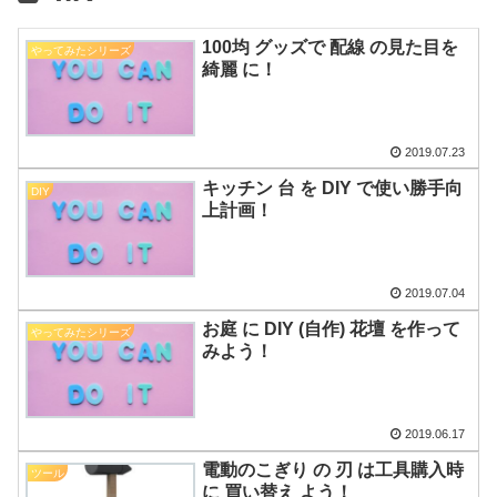
100均 グッズで 配線 の見た目を
やってみたシリーズ
綺麗 に！
2019.07.23
キッチン 台 を DIY で使い勝手向
DIY
上計画！
2019.07.04
お庭 に DIY (自作) 花壇 を作って
やってみたシリーズ
みよう！
2019.06.17
電動のこぎり の 刃 は工具購入時
ツール
に 買い替え よう！